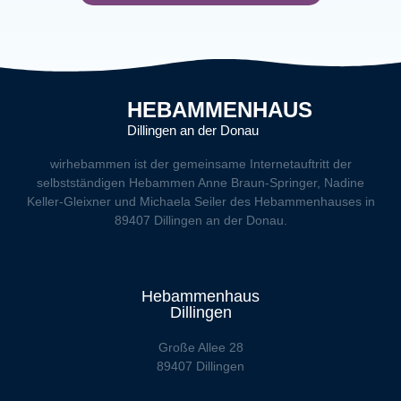
HEBAMMENHAUS
Dillingen an der Donau
wirhebammen
ist der gemeinsame Internetauftritt der
selbstständigen Hebammen Anne Braun-Springer, Nadine
Keller-Gleixner und Michaela Seiler des Hebammenhauses in
89407 Dillingen an der Donau.
Hebammenhaus
Dillingen
Große Allee 28
89407 Dillingen