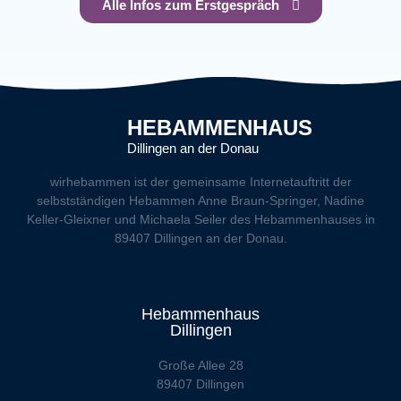
Alle Infos zum Erstgespräch
HEBAMMENHAUS
Dillingen an der Donau
wirhebammen
ist der gemeinsame Internetauftritt der
selbstständigen Hebammen Anne Braun-Springer, Nadine
Keller-Gleixner und Michaela Seiler des Hebammenhauses in
89407 Dillingen an der Donau.
Hebammenhaus
Dillingen
Große Allee 28
89407 Dillingen