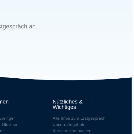
tgespräch an.
men
Nützliches &
Wichtiges
Springer
Alle Infos zum Erstgespräch
r-Gleixner
Unsere Angebote
ler
Kurse online buchen