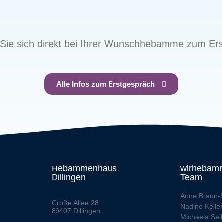
Sie sich direkt bei Ihrer Wunschhebamme zum Ers
Alle Infos zum Erstgespräch
Hebammenhaus
wirhebam
Dillingen
Team
Anne Braun-
Große Allee 28
Nadine Kelle
89407 Dillingen
Michaela Sei