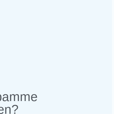
ebamme
nen?