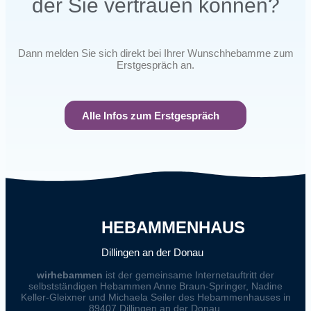
der Sie vertrauen können?
Dann melden Sie sich direkt bei Ihrer Wunschhebamme zum
Erstgespräch an.
Alle Infos zum Erstgespräch
HEBAMMENHAUS
Dillingen an der Donau
wirhebammen
ist der gemeinsame Internetauftritt der
selbstständigen Hebammen Anne Braun-Springer, Nadine
Keller-Gleixner und Michaela Seiler des Hebammenhauses in
89407 Dillingen an der Donau.