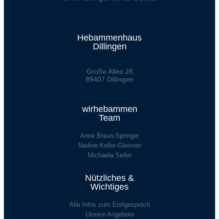
Hebammenhaus
Dillingen
Große Allee 28
89407 Dillingen
wirhebammen
Team
Anne Braun-Springer
Nadine Keller-Gleixner
Michaela Seiler
Nützliches &
Wichtiges
Alle Infos zum Erstgespräch
Unsere Angebote