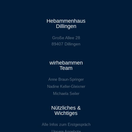
Hebammenhaus
Dillingen
Große Allee 28
89407 Dillingen
wirhebammen
Team
Anne Braun-Springer
Nadine Keller-Gleixner
Michaela Seiler
Nützliches &
Wichtiges
Alle Infos zum Erstgespräch
Unsere Angebote