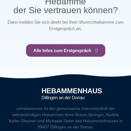
Hebamme
der Sie vertrauen können?
Dann melden Sie sich direkt bei Ihrer Wunschhebamme zum
Erstgespräch an.
Alle Infos zum Erstgespräch
HEBAMMENHAUS
Dillingen an der Donau
wirhebammen
ist der gemeinsame Internetauftritt der
selbstständigen Hebammen Anne Braun-Springer, Nadine
Keller-Gleixner und Michaela Seiler des Hebammenhauses in
89407 Dillingen an der Donau.