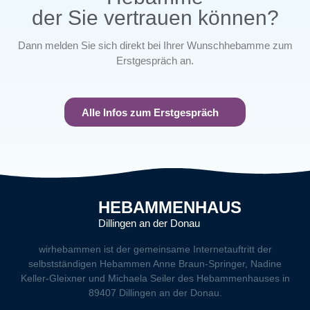
der Sie vertrauen können?
Dann melden Sie sich direkt bei Ihrer Wunschhebamme zum
Erstgespräch an.
Alle Infos zum Erstgespräch
HEBAMMENHAUS
Dillingen an der Donau
wirhebammen
ist der gemeinsame Internetauftritt der
selbstständigen Hebammen Anne Braun-Springer, Nadine
Keller-Gleixner und Michaela Seiler des Hebammenhauses in
89407 Dillingen an der Donau.