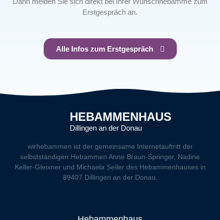
Dann melden Sie sich direkt bei Ihrer Wunschhebamme zum
Erstgespräch an.
Alle Infos zum Erstgespräch
HEBAMMENHAUS
Dillingen an der Donau
wirhebammen
ist der gemeinsame Internetauftritt der
selbstständigen Hebammen Anne Braun-Springer, Nadine
Keller-Gleixner und Michaela Seiler des Hebammenhauses in
89407 Dillingen an der Donau.
Hebammenhaus