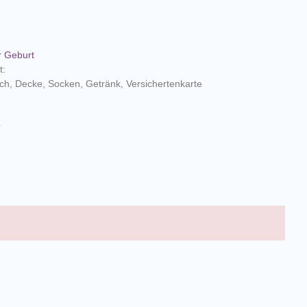
r Geburt
t:
h, Decke, Socken, Getränk, Versichertenkarte
r