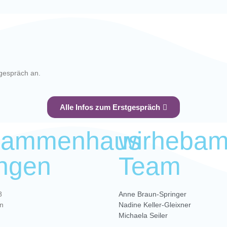
gespräch an.
Alle Infos zum Erstgespräch
bammenhaus
wirheba
ingen
Team
8
Anne Braun-Springer
en
Nadine Keller-Gleixner
Michaela Seiler