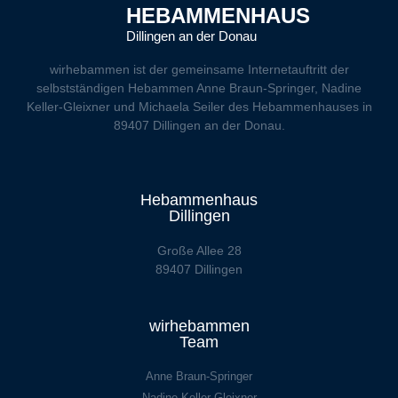
HEBAMMENHAUS
Dillingen an der Donau
wirhebammen
ist der gemeinsame Internetauftritt der
selbstständigen Hebammen Anne Braun-Springer, Nadine
Keller-Gleixner und Michaela Seiler des Hebammenhauses in
89407 Dillingen an der Donau.
Hebammenhaus
Dillingen
Große Allee 28
89407 Dillingen
wirhebammen
Team
Anne Braun-Springer
Nadine Keller-Gleixner