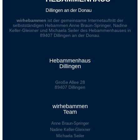
Dillingen an der Donau
wirhebammen
ist der gemeinsame Internetauftritt der
selbstständigen Hebammen Anne Braun-Springer, Nadine
Keller-Gleixner und Michaela Seiler des Hebammenhauses in
89407 Dillingen an der Donau.
Hebammenhaus
Dillingen
Große Allee 28
89407 Dillingen
wirhebammen
Team
Anne Braun-Springer
Nadine Keller-Gleixner
Michaela Seiler