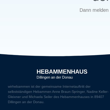
Dann melden 
HEBAMMENHAUS
Dillingen an der Donau
wirhebammen
ist der gemeinsame Internetauftritt der
selbstständigen Hebammen Anne Braun-Springer, Nadine Keller-
Gleixner und Michaela Seiler des Hebammenhauses in 89407
Dillingen an der Donau.