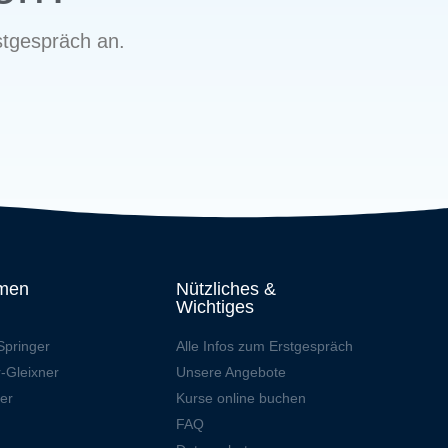
tgespräch an.
men
Nützliches &
Wichtiges
Springer
Alle Infos zum Erstgespräch
r-Gleixner
Unsere Angebote
ler
Kurse online buchen
FAQ