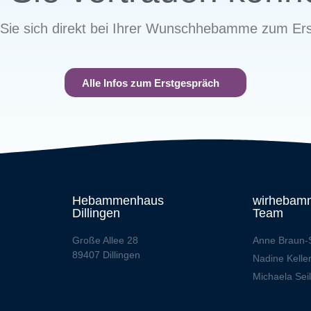
Sie sich direkt bei Ihrer Wunschhebamme zum Ers
Alle Infos zum Erstgespräch
Hebammenhaus
wirhebam
Dillingen
Team
Große Allee 28
Anne Braun-
89407 Dillingen
Nadine Kelle
Michaela Sei