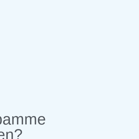
ebamme
nen?