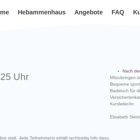
ome
Hebammenhaus
Angebote
FAQ
K
Nach de
:25 Uhr
Mitzubringen is
Bequeme sport
Badetuch für di
Versichertenka
Kursleiter/in:
Elisabeth Stein
ne statt. Jede Teilnehmerin erhält rechtzeitig Info dazu.