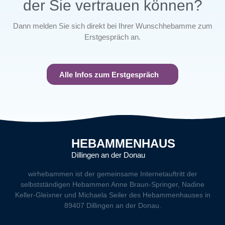
der Sie vertrauen können?
Dann melden Sie sich direkt bei Ihrer Wunschhebamme zum
Erstgespräch an.
Alle Infos zum Erstgespräch
HEBAMMENHAUS
Dillingen an der Donau
wirhebammen
ist der gemeinsame Internetauftritt der
selbstständigen Hebammen Anne Braun-Springer, Nadine
Keller-Gleixner und Michaela Seiler des Hebammenhauses in
89407 Dillingen an der Donau.