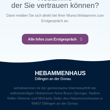
der Sie vertrauen können?
Dann melden Sie sich direkt bei Ihrer Wunschhebamme zum
Erstgespräch an.
Alle Infos zum Erstgespräch
HEBAMMENHAUS
Dillingen an der Donau
wirhebammen
ist der gemeinsame Internetauftritt der
selbstständigen Hebammen Anne Braun-Springer, Nadine
Keller-Gleixner und Michaela Seiler des Hebammenhauses in
89407 Dillingen an der Donau.