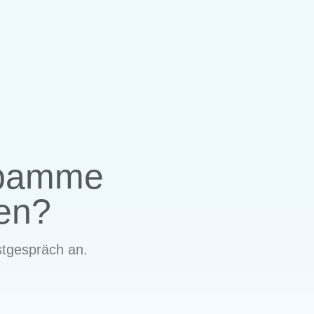
ebamme
nen?
tgespräch an.