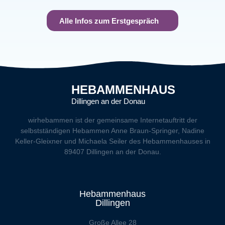
Alle Infos zum Erstgespräch
HEBAMMENHAUS
Dillingen an der Donau
wirhebammen
ist der gemeinsame Internetauftritt der
selbstständigen Hebammen Anne Braun-Springer, Nadine
Keller-Gleixner und Michaela Seiler des Hebammenhauses in
89407 Dillingen an der Donau.
Hebammenhaus
Dillingen
Große Allee 28