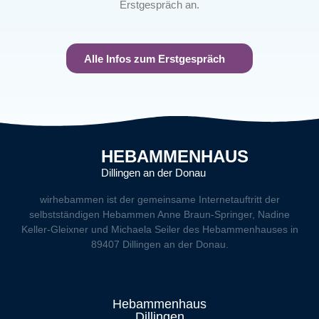
Erstgespräch an.
Alle Infos zum Erstgespräch
HEBAMMENHAUS
Dillingen an der Donau
wirhebammen
ist der gemeinsame Internetauftritt der
selbstständigen Hebammen Anne Braun-Springer, Nadine
Keller-Gleixner und Michaela Seiler des Hebammenhauses in
89407 Dillingen an der Donau.
Hebammenhaus
Dillingen