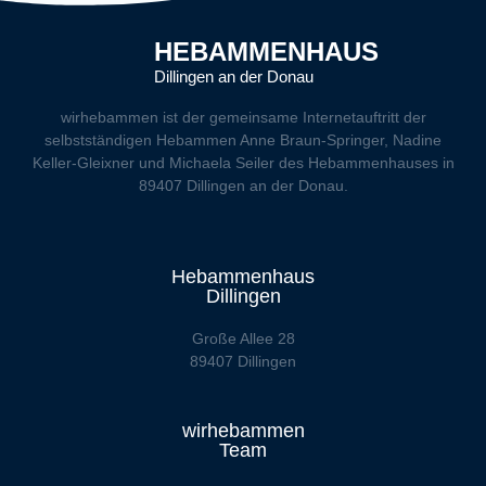
HEBAMMENHAUS
Dillingen an der Donau
wirhebammen
ist der gemeinsame Internetauftritt der
selbstständigen Hebammen Anne Braun-Springer, Nadine
Keller-Gleixner und Michaela Seiler des Hebammenhauses in
89407 Dillingen an der Donau.
Hebammenhaus
Dillingen
Große Allee 28
89407 Dillingen
wirhebammen
Team