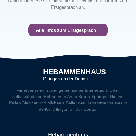
Dann melden Sie sich direkt bei Ihrer Wunschhebamme zum
Erstgespräch an.
Alle Infos zum Erstgespräch
HEBAMMENHAUS
Dillingen an der Donau
wirhebammen
ist der gemeinsame Internetauftritt der
selbstständigen Hebammen Anne Braun-Springer, Nadine
Keller-Gleixner und Michaela Seiler des Hebammenhauses in
89407 Dillingen an der Donau.
Hebammenhaus